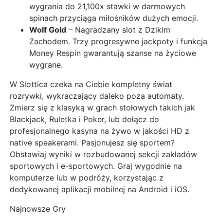
wygrania do 21,100x stawki w darmowych
spinach przyciąga miłośników dużych emocji.
Wolf Gold
– Nagradzany slot z Dzikim
Zachodem. Trzy progresywne jackpoty i funkcja
Money Respin gwarantują szanse na życiowe
wygrane.
W Slottica czeka na Ciebie kompletny świat
rozrywki, wykraczający daleko poza automaty.
Zmierz się z klasyką w grach stołowych takich jak
Blackjack, Ruletka i Poker, lub dołącz do
profesjonalnego kasyna na żywo w jakości HD z
native speakerami. Pasjonujesz się sportem?
Obstawiaj wyniki w rozbudowanej sekcji zakładów
sportowych i e-sportowych. Graj wygodnie na
komputerze lub w podróży, korzystając z
dedykowanej aplikacji mobilnej na Android i iOS.
Najnowsze Gry