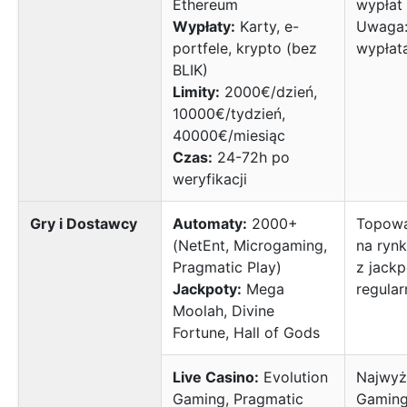
Ethereum
wypłat 
Wypłaty:
Karty, e-
Uwaga: 
portfele, krypto (bez
wypłata
BLIK)
Limity:
2000€/dzień,
10000€/tydzień,
40000€/miesiąc
Czas:
24-72h po
weryfikacji
Gry i Dostawcy
Automaty:
2000+
Topowa
(NetEnt, Microgaming,
na ryn
Pragmatic Play)
z jack
Jackpoty:
Mega
regular
Moolah, Divine
Fortune, Hall of Gods
Live Casino:
Evolution
Najwyżs
Gaming, Pragmatic
Gaming 