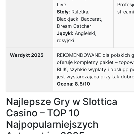
Live
Profesj
Stoły:
Ruletka,
stream
Blackjack, Baccarat,
Dream Catcher
Języki:
Angielski,
rosyjski
Werdykt 2025
REKOMENDOWANE dla polskich gra
oferuje kompletny pakiet – topow
BLIK, szybkie wypłaty i obsługę p
jest wystarczająca przy tak dobre
Ocena: 8.5/10
Najlepsze Gry w Slottica
Casino – TOP 10
Najpopularniejszych