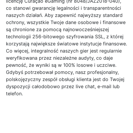
licencję Curaçao eGaming (nr 8048/JAZ2018-040),
co stanowi gwarancję legalności i transparentności
naszych działań. Aby zapewnić najwyższy standard
ochrony, wszystkie Twoje dane osobowe i finansowe
są chronione za pomocą najnowocześniejszej
technologii 256-bitowego szyfrowania SSL, z której
korzystają największe światowe instytucje finansowe.
Co więcej, integralność naszych gier jest regularnie
weryfikowana przez niezależne audyty, co daje
pewność, że wyniki są w 100% losowe i uczciwe.
Gdybyś potrzebował pomocy, nasz profesjonalny,
polskojęzyczny zespół obsługi klienta jest do Twojej
dyspozycji całodobowo przez live chat, e-mail lub
telefon.