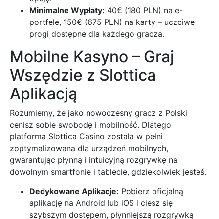
Minimalne Wypłaty:
40€ (180 PLN) na e-
portfele, 150€ (675 PLN) na karty – uczciwe
progi dostępne dla każdego gracza.
Mobilne Kasyno – Graj
Wszędzie z Slottica
Aplikacją
Rozumiemy, że jako nowoczesny gracz z Polski
cenisz sobie swobodę i mobilność. Dlatego
platforma Slottica Casino została w pełni
zoptymalizowana dla urządzeń mobilnych,
gwarantując płynną i intuicyjną rozgrywkę na
dowolnym smartfonie i tablecie, gdziekolwiek jesteś.
Dedykowane Aplikacje:
Pobierz oficjalną
aplikację na Android lub iOS i ciesz się
szybszym dostępem, płynniejszą rozgrywką