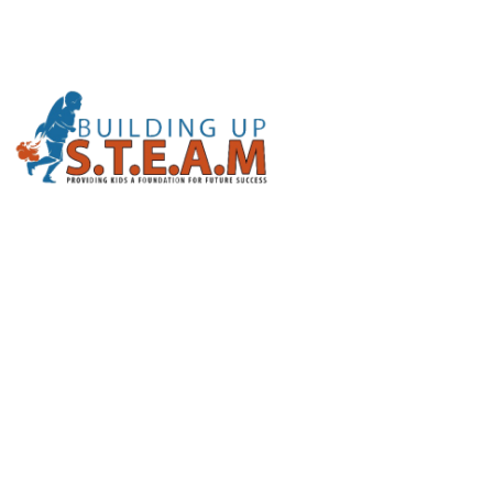
Email Us
info@buildingupsteam.org
Address
1116 Furys Ferry Rd Evans, Ga 30809