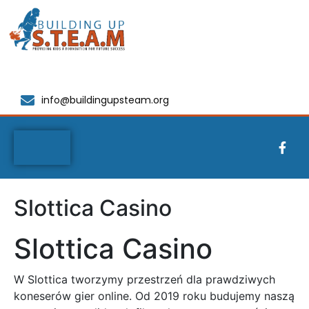
info@buildingupsteam.org
Slottica Casino
Slottica Casino
W Slottica tworzymy przestrzeń dla prawdziwych
koneserów gier online. Od 2019 roku budujemy naszą