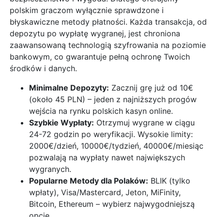
polskim graczom wyłącznie sprawdzone i
błyskawiczne metody płatności. Każda transakcja, od
depozytu po wypłatę wygranej, jest chroniona
zaawansowaną technologią szyfrowania na poziomie
bankowym, co gwarantuje pełną ochronę Twoich
środków i danych.
Minimalne Depozyty:
Zacznij grę już od 10€
(około 45 PLN) – jeden z najniższych progów
wejścia na rynku polskich kasyn online.
Szybkie Wypłaty:
Otrzymuj wygrane w ciągu
24-72 godzin po weryfikacji. Wysokie limity:
2000€/dzień, 10000€/tydzień, 40000€/miesiąc
pozwalają na wypłaty nawet największych
wygranych.
Popularne Metody dla Polaków:
BLIK (tylko
wpłaty), Visa/Mastercard, Jeton, MiFinity,
Bitcoin, Ethereum – wybierz najwygodniejszą
opcję.