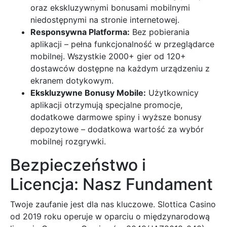
oraz ekskluzywnymi bonusami mobilnymi
niedostępnymi na stronie internetowej.
Responsywna Platforma:
Bez pobierania
aplikacji – pełna funkcjonalność w przeglądarce
mobilnej. Wszystkie 2000+ gier od 120+
dostawców dostępne na każdym urządzeniu z
ekranem dotykowym.
Ekskluzywne Bonusy Mobile:
Użytkownicy
aplikacji otrzymują specjalne promocje,
dodatkowe darmowe spiny i wyższe bonusy
depozytowe – dodatkowa wartość za wybór
mobilnej rozgrywki.
Bezpieczeństwo i
Licencja: Nasz Fundament
Twoje zaufanie jest dla nas kluczowe. Slottica Casino
od 2019 roku operuje w oparciu o międzynarodową