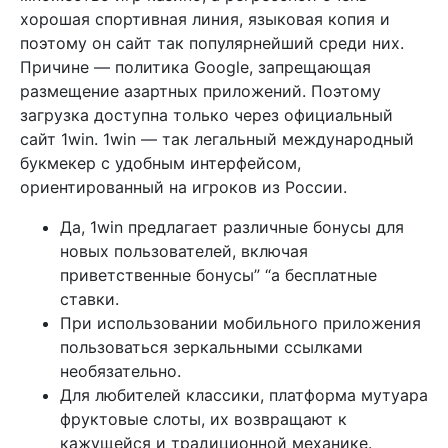
хорошая спортивная линия, языковая копия и
поэтому он сайт так популярнейший среди них.
Причине — политика Google, запрещающая
размещение азартных приложений. Поэтому
загрузка доступна только через официальный
сайт 1win. 1win — так легальный международный
букмекер с удобным интерфейсом,
ориентированный на игроков из России.
Да, 1win предлагает различные бонусы для
новых пользователей, включая
приветственные бонусы” “а бесплатные
ставки.
При использовании мобильного приложения
пользоваться зеркальными ссылками
необязательно.
Для любителей классики, платформа мутуара
фруктовые слоты, их возвращают к
кажущейся и традиционной механике.