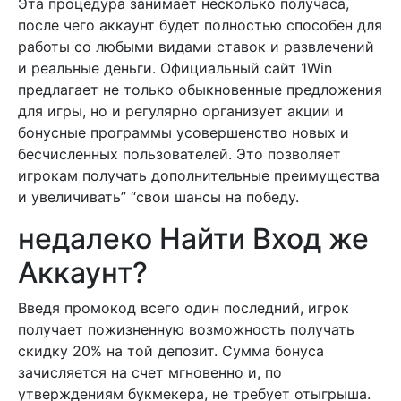
Эта процедура занимает несколько получаса,
после чего аккаунт будет полностью способен для
работы со любыми видами ставок и развлечений
и реальные деньги. Официальный сайт 1Win
предлагает не только обыкновенные предложения
для игры, но и регулярно организует акции и
бонусные программы усовершенство новых и
бесчисленных пользователей. Это позволяет
игрокам получать дополнительные преимущества
и увеличивать” “свои шансы на победу.
недалеко Найти Вход же
Аккаунт?
Введя промокод всего один последний, игрок
получает пожизненную возможность получать
скидку 20% на той депозит. Сумма бонуса
зачисляется на счет мгновенно и, по
утверждениям букмекера, не требует отыгрыша.