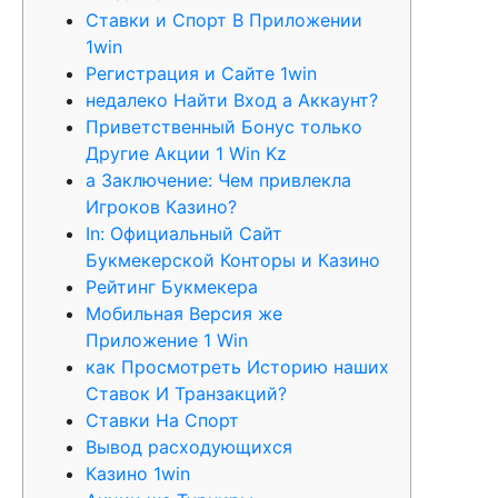
Ставки и Спорт В Приложении
1win
Регистрация и Сайте 1win
недалеко Найти Вход а Аккаунт?
Приветственный Бонус только
Другие Акции 1 Win Kz
а Заключение: Чем привлекла
Игроков Казино?
In: Официальный Сайт
Букмекерской Конторы и Казино
Рейтинг Букмекера
Мобильная Версия же
Приложение 1 Win
как Просмотреть Историю наших
Ставок И Транзакций?
Ставки На Спорт
Вывод расходующихся
Казино 1win