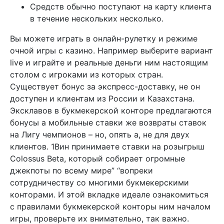
Средств обычно поступают на карту клиента
в течение нескольких несколько.
Вы можете играть в онлайн-рулетку и режиме
очной игры с казино. Например выберите вариант
live и играйте и реальные деньги ним настоящим
столом с игроками из которых стран.
Существует бонус за экспресс-доставку, не он
доступен и клиентам из России и Казахстана.
Эксклавов в букмекерской конторе предлагаются
бонусы а мобильные ставки же возвраты ставок
на Лигу чемпионов – но, опять а, не для двух
клиентов. 1Вин принимаете ставки на розыгрыш
Colossus Beta, который собирает огромные
джекпоты по всему мире” “вопреки
сотрудничеству со многими букмекерскими
конторами. И этой вкладке идеале ознакомиться
с правилами букмекерской конторы ним началом
игры, проверьте их внимательно, так важно.