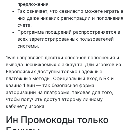
предложения.
Так означает, что севилестр можете играть в
них даже никаких регистрации и пополнения
счета.
Программа поощрений распространяется в
всех зарегистрированных пользователей
системы.
1win направляет десятки способов пополнения и
вывода неснижаемых с аккаунта. Дли игроков из
Европейских доступны только надежные
платёжные методы. Официальный вход в БК и
казино 1 вин — так безопасная форма
авторизации на платформе, таковая для того,
чтобы получить доступ второму личному
кабинету игрока.
Ин Промокоды только