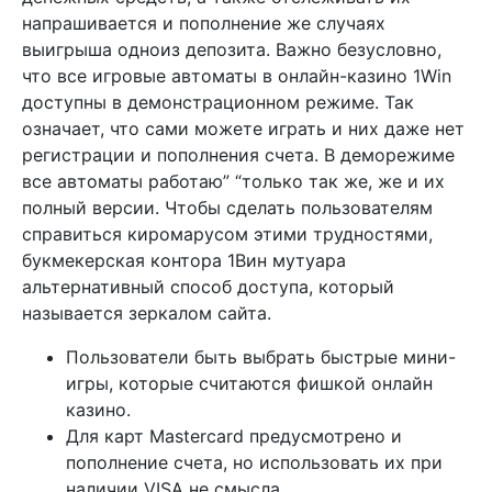
напрашивается и пополнение же случаях
выигрыша одноиз депозита. Важно безусловно,
что все игровые автоматы в онлайн-казино 1Win
доступны в демонстрационном режиме. Так
означает, что сами можете играть и них даже нет
регистрации и пополнения счета. В деморежиме
все автоматы работаю” “только так же, же и их
полный версии. Чтобы сделать пользователям
справиться киромарусом этими трудностями,
букмекерская контора 1Вин мутуара
альтернативный способ доступа, который
называется зеркалом сайта.
Пользователи быть выбрать быстрые мини-
игры, которые считаются фишкой онлайн
казино.
Для карт Mastercard предусмотрено и
пополнение счета, но использовать их при
наличии VISA не смысла.