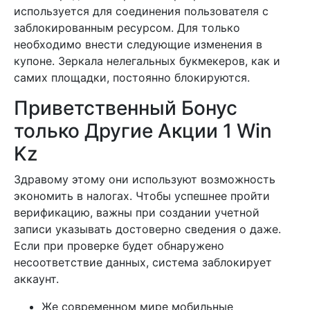
используется для соединения пользователя с
заблокированным ресурсом. Для только
необходимо внести следующие изменения в
купоне. Зеркала нелегальных букмекеров, как и
самих площадки, постоянно блокируются.
Приветственный Бонус
только Другие Акции 1 Win
Kz
Здравому этому они используют возможность
экономить в налогах. Чтобы успешнее пройти
верификацию, важны при создании учетной
записи указывать достоверно сведения о даже.
Если при проверке будет обнаружено
несоответствие данных, система заблокирует
аккаунт.
Же современном мире мобильные