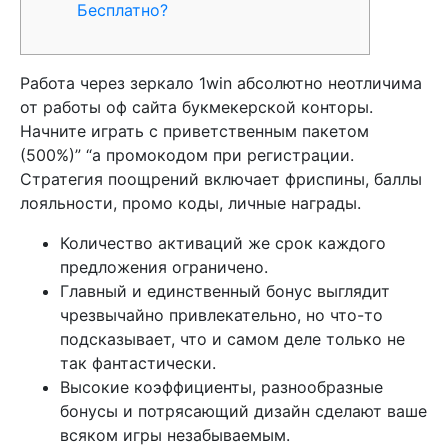
Бесплатно?
Работа через зеркало 1win абсолютно неотличима
от работы оф сайта букмекерской конторы.
Начните играть с приветственным пакетом
(500%)” “а промокодом при регистрации.
Стратегия поощрений включает фриспины, баллы
лояльности, промо коды, личные награды.
Количество активаций же срок каждого
предложения ограничено.
Главный и единственный бонус выглядит
чрезвычайно привлекательно, но что-то
подсказывает, что и самом деле только не
так фантастически.
Высокие коэффициенты, разнообразные
бонусы и потрясающий дизайн сделают ваше
всяком игры незабываемым.