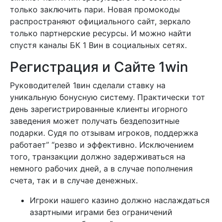
только заключить пари. Новая промокоды
распространяют официального сайт, зеркало
только партнерские ресурсы. И можно найти
спустя каналы БК 1 Вин в социальных сетях.
Регистрация и Сайте 1win
Руководителей 1вин сделали ставку на
уникальную бонусную систему. Практически тот
день зарегистрированные клиенты игорного
заведения может получать бездепозитные
подарки. Судя по отзывам игроков, поддержка
работает” “резво и эффективно. Исключением
того, транзакции должно задерживаться на
немного рабочих дней, а в случае пополнения
счета, так и в случае денежных.
Игроки нашего казино должно наслаждаться
азартными играми без ограничений