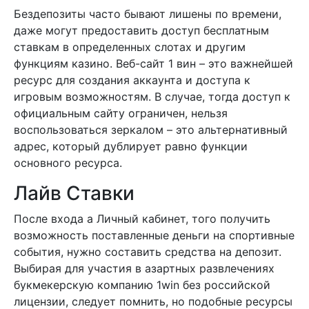
Бездепозиты часто бывают лишены по времени,
даже могут предоставить доступ бесплатным
ставкам в определенных слотах и другим
функциям казино. Веб-сайт 1 вин – это важнейшей
ресурс для создания аккаунта и доступа к
игровым возможностям. В случае, тогда доступ к
официальным сайту ограничен, нельзя
воспользоваться зеркалом – это альтернативный
адрес, который дублирует равно функции
основного ресурса.
Лайв Ставки
После входа а Личный кабинет, того получить
возможность поставленные деньги на спортивные
события, нужно составить средства на депозит.
Выбирая для участия в азартных развлечениях
букмекерскую компанию 1win без российской
лицензии, следует помнить, но подобные ресурсы