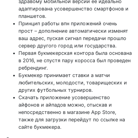
здравому мобильной версии ее идеально
адаптирована усовершенство смартфонов и
планшетов.
Принцип работы впн приложений очень
прост – дополнение автоматически изменят
ваш адрес, пуская сигнал передачи прошло
сервер другого город или государства.
Первая букмекерская контора была основана
в 2016, не спустя пару коросса был проведен
ребрендинг.
Букмекер принимает ставки а матчи
любительских, молодости, товарищеских и
других футбольных турниров.
Скачать приложение усовершенство
айфонов и айпадов можно, отыскав и
непосредственно в магазине App Store,
также для загрузки перейдут по ссылке на
сайте букмекера.