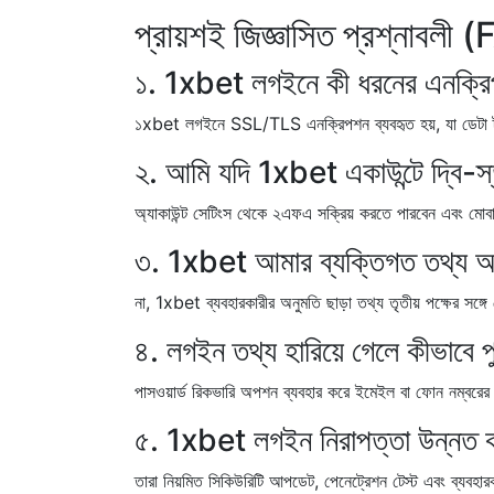
প্রায়শই জিজ্ঞাসিত প্রশ্নাবলী
১. 1xbet লগইনে কী ধরনের এনক্রিপ
১xbet লগইনে SSL/TLS এনক্রিপশন ব্যবহৃত হয়, যা ডেটা ট্রান
২. আমি যদি 1xbet একাউন্টে দ্বি-স্
অ্যাকাউন্ট সেটিংস থেকে ২এফএ সক্রিয় করতে পারবেন এবং মো
৩. 1xbet আমার ব্যক্তিগত তথ্য অন্
না, 1xbet ব্যবহারকারীর অনুমতি ছাড়া তথ্য তৃতীয় পক্ষের সঙ্গ
৪. লগইন তথ্য হারিয়ে গেলে কীভাবে প
পাসওয়ার্ড রিকভারি অপশন ব্যবহার করে ইমেইল বা ফোন নম্বরের
৫. 1xbet লগইন নিরাপত্তা উন্নত ক
তারা নিয়মিত সিকিউরিটি আপডেট, পেনেট্রেশন টেস্ট এবং ব্যবহার