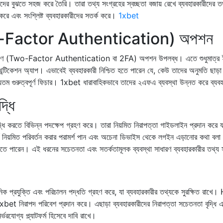
ীদের বুঝতে সহজ করে তৈরি। তারা তথ্য সংগ্রহের স্বচ্ছতা বজায় রেখে ব্যবহারকারীদের তথ
োপ করে এবং সংশ্লিষ্ট ব্যবহারকারীদের সতর্ক করে।
1xbet
(Two-Factor Authentication) অপশন
ণীকরণ (Two-Factor Authentication বা 2FA) অপশন উপলব্ধ। এতে শুধুমাত্র ইউজারনে
িকেশন অ্যাপ। এভাবেই ব্যবহারকারী নিশ্চিত হতে পারেন যে, কেউ তাদের অনুমতি ছাড়া 
্যতম গুরুত্বপূর্ণ ফিচার। 1xbet ধারাবাহিকভাবে তাদের ২এফএ ব্যবস্থা উন্নত করে ব্যবহা
্ধি
দ্ধি করতে বিভিন্ন পদক্ষেপ গ্রহণ করে। তারা নিয়মিত নিরাপত্তা গাইডলাইন প্রদান করে য
ড নিয়মিত পরিবর্তন করার পরামর্শ পান এবং অচেনা ডিভাইস থেকে লগইন এড়ানোর কথা বলা হয
িত করতে পারেন। এই ধরনের সচেতনতা এবং সতর্কতামূলক ব্যবস্থা সাধারণ ব্যবহারকারীর তথ্য 
নিক প্রযুক্তি এবং পরিচালন পদ্ধতি গ্রহণ করে, যা ব্যবহারকারীর তথ্যকে সুরক্ষিত রাখ
xbet নিরাপদ পরিবেশ প্রদান করে। এছাড়া ব্যবহারকারীদের নিরাপত্তা সচেতনতা বৃদ্ধি 
রযোগ্য প্ল্যাটফর্ম হিসেবে দাবি রাখে।