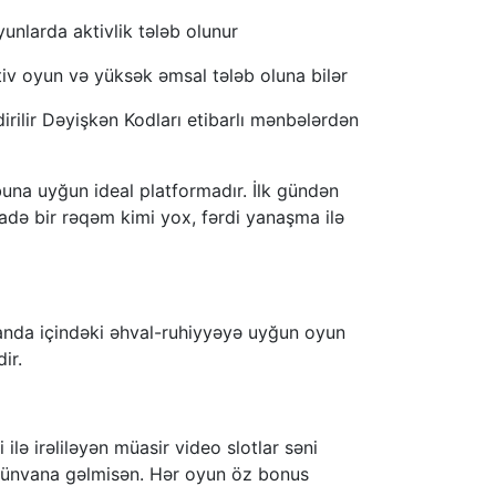
yunlarda aktivlik tələb olunur
tiv oyun və yüksək əmsal tələb oluna bilər
rilir Dəyişkən Kodları etibarlı mənbələrdən
una uyğun ideal platformadır. İlk gündən
adə bir rəqəm kimi yox, fərdi yanaşma ilə
anda içindəki əhval-ruhiyyəyə uyğun oyun
ir.
ilə irəliləyən müasir video slotlar səni
ru ünvana gəlmisən. Hər oyun öz bonus