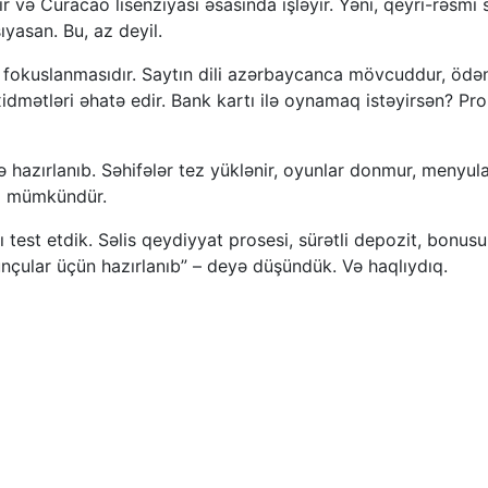
ir və Curacao lisenziyası əsasında işləyir. Yəni, qeyri-rəsmi
ıyasan. Bu, az deyil.
 fokuslanmasıdır. Saytın dili azərbaycanca mövcuddur, ödəniş
mətləri əhatə edir. Bank kartı ilə oynamaq istəyirsən? Probl
 hazırlanıb. Səhifələr tez yüklənir, oyunlar donmur, menyul
aq mümkündür.
test etdik. Səlis qeydiyyat prosesi, sürətli depozit, bonus
unçular üçün hazırlanıb” – deyə düşündük. Və haqlıydıq.