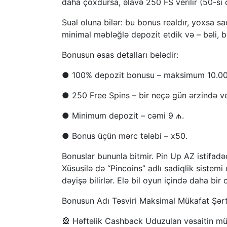
daha çoxdursa, əlavə 250 FS verilir (50-si 
Sual oluna bilər: bu bonus realdır, yoxsa
minimal məbləğlə depozit etdik və – bəli, 
Bonusun əsas detalları belədir:
● 100% depozit bonusu – maksimum 10.00
● 250 Free Spins – bir neçə gün ərzində ver
● Minimum depozit – cəmi 9 ₼.
● Bonus üçün mərc tələbi – x50.
Bonuslar bununla bitmir. Pin Up AZ istifadəç
Xüsusilə də “Pincoins” adlı sadiqlik sistemi 
dəyişə bilirlər. Elə bil oyun içində daha bir 
Bonusun Adı Təsviri Maksimal Mükafat Şərt
🎡 Həftəlik Cashback Uduzulan vəsaitin müə