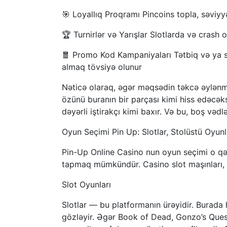
🎯 Loyallıq Proqramı Pincoins topla, səviyyə
🏆 Turnirlər və Yarışlar Slotlarda və crash
🧧 Promo Kod Kampaniyaları Tətbiq və ya sos
almaq tövsiyə olunur
Nəticə olaraq, əgər məqsədin təkcə əylənm
özünü buranın bir parçası kimi hiss edəcək
dəyərli iştirakçı kimi baxır. Və bu, boş vədl
Oyun Seçimi Pin Up: Slotlar, Stolüstü Oyunl
Pin-Up Online Casino nun oyun seçimi o qə
tapmaq mümkündür. Casino slot maşınları, ru
Slot Oyunları
Slotlar — bu platformanın ürəyidir. Burada h
gözləyir. Əgər Book of Dead, Gonzo’s Quest