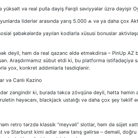
 yüksəlt və real pulla dəyiş Fərqli səviyyələr üzrə dəyişir O
 oyunlarda liderlər arasında yarış 5.000 ₼ və ya daha çox Ak
ial şəbəkələrdə yayılan kodlarla xüsusi bonuslar aktivləşdi
ək deyil, həm də real qazanc əldə etməkdirsə – PinUp AZ b
sən. Araşdırmamız sübut etdi ki, bu platforma istifadəçiyə s
ərlə yox, konkret addımlarla təsdiqlənir.
ar və Canlı Kazino
dər zəngindir ki, burada təkcə zövqünə deyil, hətta həmin 
letin həyəcanı, blackjack ustalığı və daha çox şey təklif ed
əm retro tərzdə klassik “meyvəli” slotlar, həm də süjet xətti 
 və Starburst kimi adlar sənə tanış gəlirsə – deməli, doğ