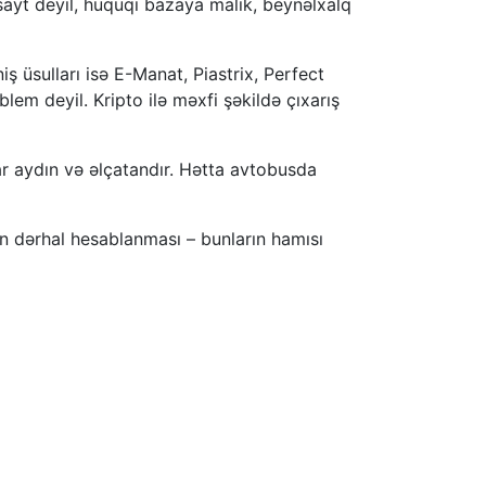
 sayt deyil, hüquqi bazaya malik, beynəlxalq
 üsulları isə E-Manat, Piastrix, Perfect
em deyil. Kripto ilə məxfi şəkildə çıxarış
ar aydın və əlçatandır. Hətta avtobusda
un dərhal hesablanması – bunların hamısı