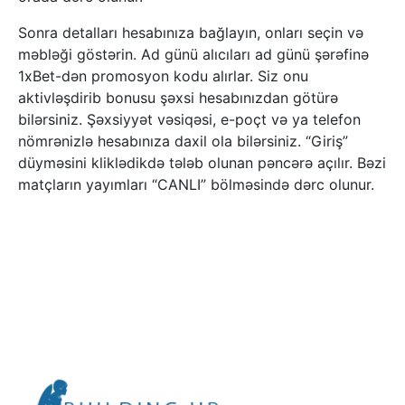
Sonra detalları hesabınıza bağlayın, onları seçin və
məbləği göstərin. Ad günü alıcıları ad günü şərəfinə
1xBet-dən promosyon kodu alırlar. Siz onu
aktivləşdirib bonusu şəxsi hesabınızdan götürə
bilərsiniz. Şəxsiyyət vəsiqəsi, e-poçt və ya telefon
nömrənizlə hesabınıza daxil ola bilərsiniz. “Giriş”
düyməsini kliklədikdə tələb olunan pəncərə açılır. Bəzi
matçların yayımları “CANLI” bölməsində dərc olunur.