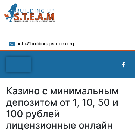
info@buildingupsteam.org
Казино с минимальным
депозитом от 1, 10, 50 и
100 рублей
лицензионные онлайн