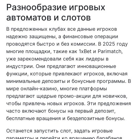
Разнообразие игровых
автоматов и слотов
В предложенных клубах все данные игроков
надежно защищены, а финансовые операции
проводятся быстро и без комиссии. В 2025 году
многие площадки, такие как 1xBet и Parimatch,
уже зарекомендовали себя как лидеры в
индустрии. Они предлагают инновационные
функции, которые привлекают игроков, включая
минимальные депозиты и бонусные программы. В
мире онлайн-казино, многие платформы
предлагают щедрые промо-акции для новичков,
чтобы привлечь новых игроков. Эти предложения
часто включают бонусы на первый депозит,
бесплатные вращения и бездепозитные бонусы.
Останется запустить слот, задать игровые
параметры и перейти ко вращению барабанов.