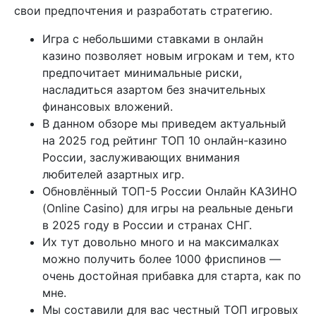
свои предпочтения и разработать стратегию.
Игра с небольшими ставками в онлайн
казино позволяет новым игрокам и тем, кто
предпочитает минимальные риски,
насладиться азартом без значительных
финансовых вложений.
В данном обзоре мы приведем актуальный
на 2025 год рейтинг ТОП 10 онлайн-казино
России, заслуживающих внимания
любителей азартных игр.
Обновлённый ТОП-5 России Онлайн КАЗИНО
(Online Casino) для игры на реальные деньги
в 2025 году в России и странах СНГ.
Их тут довольно много и на максималках
можно получить более 1000 фриспинов —
очень достойная прибавка для старта, как по
мне.
Мы составили для вас честный ТОП игровых