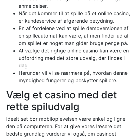
anmeldelser.
Når det kommer til at spille på et online casino,
er kundeservice af afgørende betydning.
En af fordelene ved at spille demoversionen af
en spilleautomat kan være, at men finder ud af
om spillet er noget man gider bruge penge på.
At vælge det rigtige online casino kan være en
udfordring med det store udvalg, der findes i
dag.
Herunder vil vi se nærmere på, hvordan denne
myndighed fungerer og beskytter spillere.
Vælg et casino med det
rette spiludvalg
Ideelt set bør mobiloplevelsen være enkel og ligne
den på computeren. For at give vores læsere det
bedste grundlag vurderer vi også, om casinoet