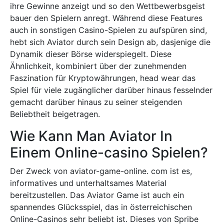
ihre Gewinne anzeigt und so den Wettbewerbsgeist
bauer den Spielern anregt. Während diese Features
auch in sonstigen Casino-Spielen zu aufspüren sind,
hebt sich Aviator durch sein Design ab, dasjenige die
Dynamik dieser Börse widerspiegelt. Diese
Ähnlichkeit, kombiniert über der zunehmenden
Faszination für Kryptowährungen, head wear das
Spiel für viele zugänglicher darüber hinaus fesselnder
gemacht darüber hinaus zu seiner steigenden
Beliebtheit beigetragen.
Wie Kann Man Aviator In
Einem Online-casino Spielen?
Der Zweck von aviator-game-online. com ist es,
informatives und unterhaltsames Material
bereitzustellen. Das Aviator Game ist auch ein
spannendes Glücksspiel, das in österreichischen
Online-Casinos sehr beliebt ist. Dieses von Spribe