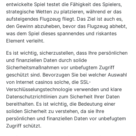
entwickelte Spiel testet die Fähigkeit des Spielers,
strategische Wetten zu platzieren, während er das
aufsteigendes Flugzeug fliegt. Das Ziel ist auch es,
den Gewinn abzuheben, bevor das Flugzeug abhebt,
was dem Spiel dieses spannendes und riskantes
Element verleiht.
Es ist wichtig, sicherzustellen, dass Ihre persönlichen
und finanziellen Daten durch solide
Sicherheitsmaßnahmen vor unbefugtem Zugriff
geschützt sind. Bevorzugen Sie bei welcher Auswahl
von Internet casinos solche, die SSL-
Verschlüsselungstechnologie verwenden und klare
Datenschutzrichtlinien zum Sicherheit Ihrer Daten
bereithalten. Es ist wichtig, die Bedeutung einer
soliden Sicherheit zu verstehen, da sie Ihre
persönlichen und finanziellen Daten vor unbefugtem
Zugriff schützt.