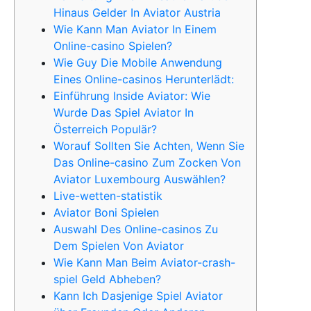
Hinaus Gelder In Aviator Austria
Wie Kann Man Aviator In Einem
Online-casino Spielen?
Wie Guy Die Mobile Anwendung
Eines Online-casinos Herunterlädt:
Einführung Inside Aviator: Wie
Wurde Das Spiel Aviator In
Österreich Populär?
Worauf Sollten Sie Achten, Wenn Sie
Das Online-casino Zum Zocken Von
Aviator Luxembourg Auswählen?
Live-wetten-statistik
Aviator Boni Spielen
Auswahl Des Online-casinos Zu
Dem Spielen Von Aviator
Wie Kann Man Beim Aviator-crash-
spiel Geld Abheben?
Kann Ich Dasjenige Spiel Aviator