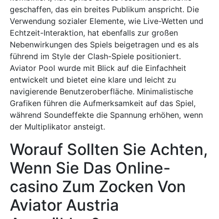
geschaffen, das ein breites Publikum anspricht. Die
Verwendung sozialer Elemente, wie Live-Wetten und
Echtzeit-Interaktion, hat ebenfalls zur großen
Nebenwirkungen des Spiels beigetragen und es als
führend im Style der Clash-Spiele positioniert.
Aviator Pool wurde mit Blick auf die Einfachheit
entwickelt und bietet eine klare und leicht zu
navigierende Benutzeroberfläche. Minimalistische
Grafiken führen die Aufmerksamkeit auf das Spiel,
während Soundeffekte die Spannung erhöhen, wenn
der Multiplikator ansteigt.
Worauf Sollten Sie Achten,
Wenn Sie Das Online-
casino Zum Zocken Von
Aviator Austria