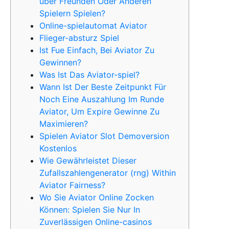
über Freunden Oder Anderen
Spielern Spielen?
Online-spielautomat Aviator
Flieger-absturz Spiel
Ist Fue Einfach, Bei Aviator Zu
Gewinnen?
Was Ist Das Aviator-spiel?
Wann Ist Der Beste Zeitpunkt Für
Noch Eine Auszahlung Im Runde
Aviator, Um Expire Gewinne Zu
Maximieren?
Spielen Aviator Slot Demoversion
Kostenlos
Wie Gewährleistet Dieser
Zufallszahlengenerator (rng) Within
Aviator Fairness?
Wo Sie Aviator Online Zocken
Können: Spielen Sie Nur In
Zuverlässigen Online-casinos