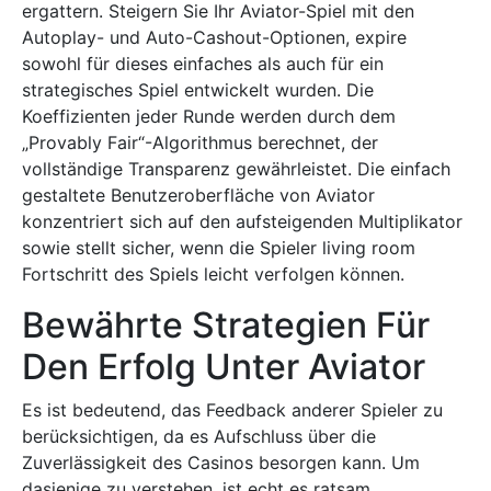
ergattern. Steigern Sie Ihr Aviator-Spiel mit den
Autoplay- und Auto-Cashout-Optionen, expire
sowohl für dieses einfaches als auch für ein
strategisches Spiel entwickelt wurden. Die
Koeffizienten jeder Runde werden durch dem
„Provably Fair“-Algorithmus berechnet, der
vollständige Transparenz gewährleistet. Die einfach
gestaltete Benutzeroberfläche von Aviator
konzentriert sich auf den aufsteigenden Multiplikator
sowie stellt sicher, wenn die Spieler living room
Fortschritt des Spiels leicht verfolgen können.
Bewährte Strategien Für
Den Erfolg Unter Aviator
Es ist bedeutend, das Feedback anderer Spieler zu
berücksichtigen, da es Aufschluss über die
Zuverlässigkeit des Casinos besorgen kann. Um
dasjenige zu verstehen, ist echt es ratsam,