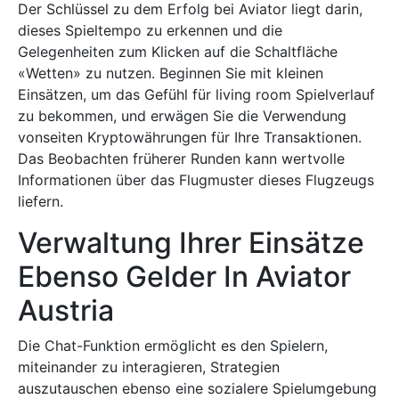
Der Schlüssel zu dem Erfolg bei Aviator liegt darin,
dieses Spieltempo zu erkennen und die
Gelegenheiten zum Klicken auf die Schaltfläche
«Wetten» zu nutzen. Beginnen Sie mit kleinen
Einsätzen, um das Gefühl für living room Spielverlauf
zu bekommen, und erwägen Sie die Verwendung
vonseiten Kryptowährungen für Ihre Transaktionen.
Das Beobachten früherer Runden kann wertvolle
Informationen über das Flugmuster dieses Flugzeugs
liefern.
Verwaltung Ihrer Einsätze
Ebenso Gelder In Aviator
Austria
Die Chat-Funktion ermöglicht es den Spielern,
miteinander zu interagieren, Strategien
auszutauschen ebenso eine sozialere Spielumgebung