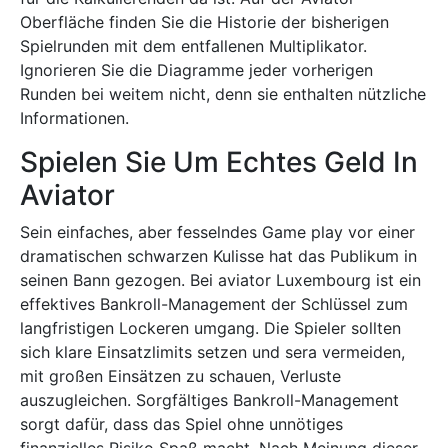
Oberfläche finden Sie die Historie der bisherigen
Spielrunden mit dem entfallenen Multiplikator.
Ignorieren Sie die Diagramme jeder vorherigen
Runden bei weitem nicht, denn sie enthalten nützliche
Informationen.
Spielen Sie Um Echtes Geld In
Aviator
Sein einfaches, aber fesselndes Game play vor einer
dramatischen schwarzen Kulisse hat das Publikum in
seinen Bann gezogen. Bei aviator Luxembourg ist ein
effektives Bankroll-Management der Schlüssel zum
langfristigen Lockeren umgang. Die Spieler sollten
sich klare Einsatzlimits setzen und sera vermeiden,
mit großen Einsätzen zu schauen, Verluste
auszugleichen. Sorgfältiges Bankroll-Management
sorgt dafür, dass das Spiel ohne unnötiges