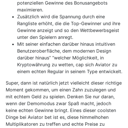
potenziellen Gewinne des Bonusangebots
maximieren.
Zusätzlich wird die Spannung durch eine
Rangliste erhöht, die die Top-Gewinner und ihre
Gewinne anzeigt und so den Wettbewerbsgeist
unter den Spielern anregt.
Mit seiner einfachen darüber hinaus intuitiven
Benutzeroberfläche, dem modernen Design
darüber hinaus” “welcher Möglichkeit, in
Kryptowährung zu wetten, cap sich Aviator zu
einem echten Regular in seinem Type entwickelt.
Super, dann ist natürlich jetzt vielleicht dieser richtige
Moment gekommen, um einen Zahn zuzulegen und
mit echtem Geld zu spielen. Denken Sie nur daran,
wenn der Demomodus zwar Spaß macht, jedoch
keine echten Gewinne bringt. Eines dieser coolsten
Dinge bei Aviator bet ist es, diese himmelhohen
Multiplikatoren zu treffen und echte Preise zu