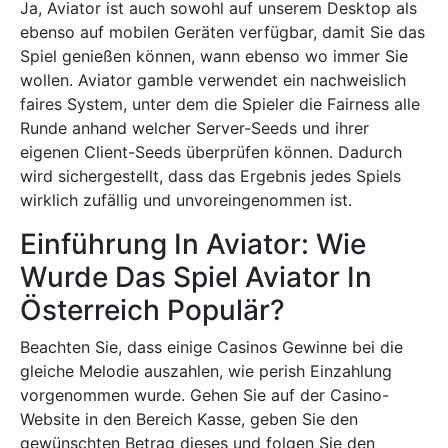
Ja, Aviator ist auch sowohl auf unserem Desktop als
ebenso auf mobilen Geräten verfügbar, damit Sie das
Spiel genießen können, wann ebenso wo immer Sie
wollen. Aviator gamble verwendet ein nachweislich
faires System, unter dem die Spieler die Fairness alle
Runde anhand welcher Server-Seeds und ihrer
eigenen Client-Seeds überprüfen können. Dadurch
wird sichergestellt, dass das Ergebnis jedes Spiels
wirklich zufällig und unvoreingenommen ist.
Einführung In Aviator: Wie
Wurde Das Spiel Aviator In
Österreich Populär?
Beachten Sie, dass einige Casinos Gewinne bei die
gleiche Melodie auszahlen, wie perish Einzahlung
vorgenommen wurde. Gehen Sie auf der Casino-
Website in den Bereich Kasse, geben Sie den
gewünschten Betrag dieses und folgen Sie den