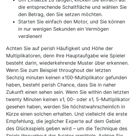
die entsprechende Schaltfläche und wählen Sie
den Betrag, den Sie setzen möchten.
Starten Sie einfach den Motor, und Sie können
in nur wenigen Sekunden ein Vermögen
verdienen!
Achten Sie auf perish Häufigkeit und Höhe der
Multiplikatoren, denn Ihre Hauptaufgabe wie Spieler
besteht darin, wiederkehrende Muster über erkennen.
Wenn Sie zum Beispiel throughout der letzten
Sechzig minuten keinen x100-Multiplikator gefunden
haben, besteht perish Chance, dass Sie in naher
Zukunft einen sehen sein. Wenn Sie within den letzten
twenty Minuten keinen x1, 00- oder x1, 5-Multiplikator
gesehen haben, werden Sie höchstwahrscheinlich in
Kürze einen solchen erhalten. Und vielleicht die erste
Empfehlung, die jeglicher Experte auf dem Gebiet
des Glücksspiels geben wird – um die Technique des
Spiels throughout der Aviator ermitteln. Achten Sie