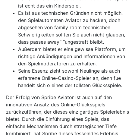
ist echt das ein Kinderspiel.
Es ist aus technischen Gründen nicht möglich,
den Spielautomaten Aviator zu hacken, doch
abgesehen von family room technischen
Schwierigkeiten sollten Sie auch nicht glauben,
dass passes away” “ungestraft bleibt.
Außerdem bietet er eine gewisse Plattform, um
richtige Ankündigungen und Informationen von
den Spielmoderatoren zu erhalten.
Seine Essenz zieht sowohl Neulinge als auch
erfahrene Online-Casino-Spieler an, denn fue
handelt sich o eines der tollsten Glücksspiele.
Der Erfolg von Spribe Aviator ist auch auf den
innovativen Ansatz des Online-Glücksspiels
zurückzuführen, der dieses einzigartiges Spielerlebnis
bietet. Durch die Einführung eines Spiels, das
einfache Mechanismen durch strategischer Tiefe
kombiniert, hat Spribe dieses fesselndes Erlebnis