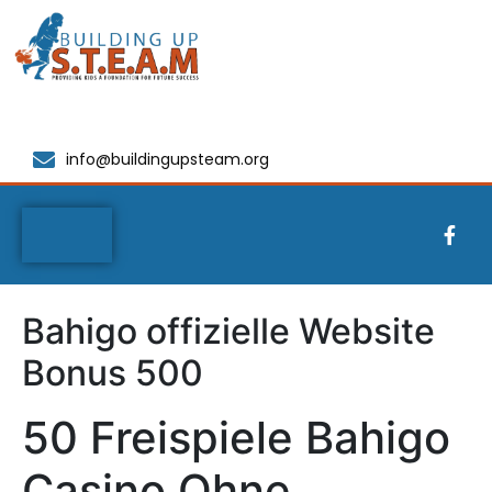
info@buildingupsteam.org
Bahigo offizielle Website
Bonus 500
50 Freispiele Bahigo
Casino Ohne