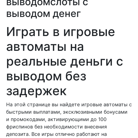
выводомслоты с
выводом денег
Играть в игровые
автоматы на
реальные деньги с
выводом без
задержек
На этой странице вы найдете игровые автоматы с
быстрыми выплатами, эксклюзивными бонусами
и промокодами, активирующими до 100
фриспинов без необходимости внесения
депозита. Все игры отлично работают на