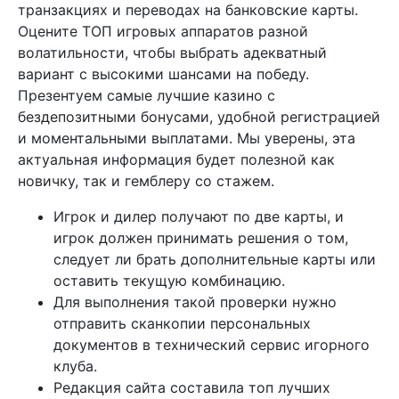
транзакциях и переводах на банковские карты.
Оцените ТОП игровых аппаратов разной
волатильности, чтобы выбрать адекватный
вариант с высокими шансами на победу.
Презентуем самые лучшие казино с
бездепозитными бонусами, удобной регистрацией
и моментальными выплатами. Мы уверены, эта
актуальная информация будет полезной как
новичку, так и гемблеру со стажем.
Игрок и дилер получают по две карты, и
игрок должен принимать решения о том,
следует ли брать дополнительные карты или
оставить текущую комбинацию.
Для выполнения такой проверки нужно
отправить сканкопии персональных
документов в технический сервис игорного
клуба.
Редакция сайта составила топ лучших