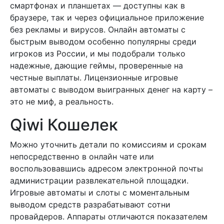
смартфонах и планшетах — доступны как в
браузере, так и через официальное приложение
без рекламы и вирусов. Онлайн автоматы с
быстрым выводом особенно популярны среди
игроков из России, и мы подобрали только
надежные, дающие геймы, проверенные на
честные выплаты. Лицензионные игровые
автоматы с выводом выигранных денег на карту –
это не миф, а реальность.
Qiwi Кошелек
Можно уточнить детали по комиссиям и срокам
непосредственно в онлайн чате или
воспользовавшись адресом электронной почты
администрации развлекательной площадки.
Игровые автоматы и слоты с моментальным
выводом средств разрабатывают сотни
провайдеров. Аппараты отличаются показателем