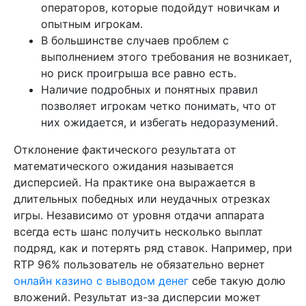
операторов, которые подойдут новичкам и
опытным игрокам.
В большинстве случаев проблем с
выполнением этого требования не возникает,
но риск проигрыша все равно есть.
Наличие подробных и понятных правил
позволяет игрокам четко понимать, что от
них ожидается, и избегать недоразумений.
Отклонение фактического результата от
математического ожидания называется
дисперсией. На практике она выражается в
длительных победных или неудачных отрезках
игры. Независимо от уровня отдачи аппарата
всегда есть шанс получить несколько выплат
подряд, как и потерять ряд ставок. Например, при
RTP 96% пользователь не обязательно вернет
онлайн казино с выводом денег
себе такую долю
вложений. Результат из-за дисперсии может