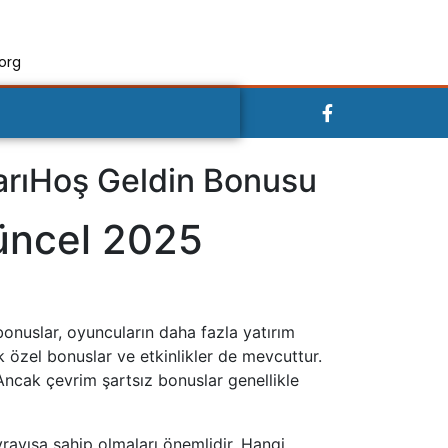
org
larıHoş Geldin Bonusu
Güncel 2025
onuslar, oyuncuların daha fazla yatırım
 özel bonuslar ve etkinlikler de mevcuttur.
Ancak çevrim şartsız bonuslar genellikle
avrayışa sahip olmaları önemlidir. Hangi