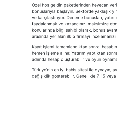
Özel hoş geldin paketlerinden heyecan veric
bonuslarıyla başlayın. Sektörde yaklaşık yi
ve karşılaştırıyor. Deneme bonusları, yatı
faydalanmak ve kazancınızı maksimize etmek
konularında bilgi sahibi olarak, bonus avant
arasında yer alan ilk 5 firmayı incelemenizi
Kayıt işlemi tamamlandıktan sonra, hesabın
hemen işleme alınır. Yatırım yaptıktan sonra
adımda hesap oluşturabilir ve oyun oynamaya 
Türkiye’nin en iyi bahis sitesi ile oynayın,
değişiklik gösterebilir. Genellikle 7, 15 veya