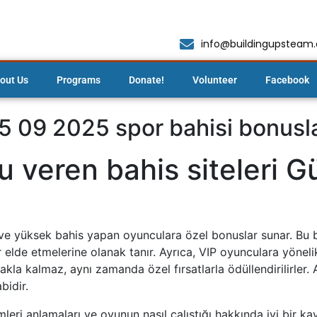
info@buildingupsteam.
out Us
Programs
Donate!
Volunteer
Facebook
 5 09 2025 spor bahisi bonus
 veren bahis siteleri 
r ve yüksek bahis yapan oyunculara özel bonuslar sunar. Bu b
elde etmelerine olanak tanır. Ayrıca, VIP oyunculara yönelik
a kalmaz, aynı zamanda özel fırsatlarla ödüllendirilirler. 
bidir.
mleri anlamaları ve oyunun nasıl çalıştığı hakkında iyi bir k