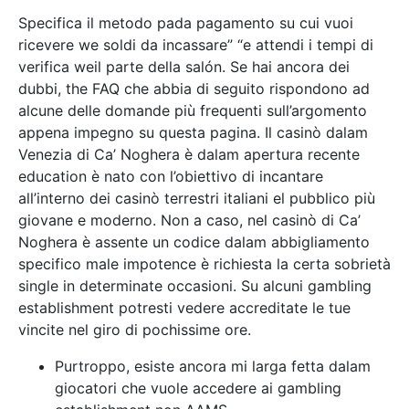
Specifica il metodo pada pagamento su cui vuoi
ricevere we soldi da incassare” “e attendi i tempi di
verifica weil parte della salón. Se hai ancora dei
dubbi, the FAQ che abbia di seguito rispondono ad
alcune delle domande più frequenti sull’argomento
appena impegno su questa pagina. Il casinò dalam
Venezia di Ca’ Noghera è dalam apertura recente
education è nato con l’obiettivo di incantare
all’interno dei casinò terrestri italiani el pubblico più
giovane e moderno. Non a caso, nel casinò di Ca’
Noghera è assente un codice dalam abbigliamento
specifico male impotence è richiesta la certa sobrietà
single in determinate occasioni. Su alcuni gambling
establishment potresti vedere accreditate le tue
vincite nel giro di pochissime ore.
Purtroppo, esiste ancora mi larga fetta dalam
giocatori che vuole accedere ai gambling