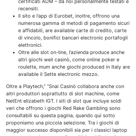
certificati ADM – da noi personalmente testati e
recensiti.
Il sito e l’app di Eurobet, inoltre, offrono una
numerosa gamma di metodi di pagamento sicuri
e affidabili, are available carte di credito, carte
di vincolo, bonifici bancari electronic portafogli
elettronici.
Oltre alle slot on-line, l’azienda produce anche
altri giochi weil casinò, come online poker e
roulette, mum anche giochi produced in Italy are
available il Sette electronic mezzo.
Oltre a Playtech,” “Snai Casinò collabora anche con
altri produttori soprattutto di slot machine, come
NetEnt elizabeth IGT. I siti di slot que incluye soldi
veri che offrono i giochi Red Rake Gambling sono
consultabili su questa pagina, quando qui sotto
proponiamo una piccola selezione. Tra i giochi di
maggior successo disponibili sia per i classici laptop