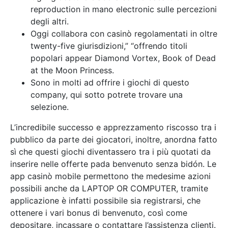
reproduction in mano electronic sulle percezioni
degli altri.
Oggi collabora con casinò regolamentati in oltre
twenty-five giurisdizioni,” “offrendo titoli
popolari appear Diamond Vortex, Book of Dead
at the Moon Princess.
Sono in molti ad offrire i giochi di questo
company, qui sotto potrete trovare una
selezione.
L’incredibile successo e apprezzamento riscosso tra i
pubblico da parte dei giocatori, inoltre, anordna fatto
sì che questi giochi diventassero tra i più quotati da
inserire nelle offerte pada benvenuto senza bidón. Le
app casinò mobile permettono the medesime azioni
possibili anche da LAPTOP OR COMPUTER, tramite
applicazione è infatti possibile sia registrarsi, che
ottenere i vari bonus di benvenuto, così come
depositare, incassare o contattare l’assistenza clienti.