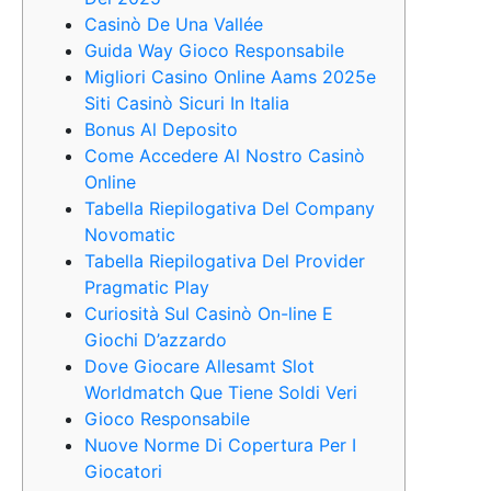
Casinò De Una Vallée
Guida Way Gioco Responsabile
Migliori Casino Online Aams 2025e
Siti Casinò Sicuri In Italia
Bonus Al Deposito
Come Accedere Al Nostro Casinò
Online
Tabella Riepilogativa Del Company
Novomatic
Tabella Riepilogativa Del Provider
Pragmatic Play
Curiosità Sul Casinò On-line E
Giochi D’azzardo
Dove Giocare Allesamt Slot
Worldmatch Que Tiene Soldi Veri
Gioco Responsabile
Nuove Norme Di Copertura Per I
Giocatori