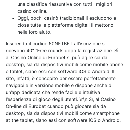
una classifica riassuntiva con tutti i migliori
casino online.
Oggi, pochi casinò tradizionali li escludono e
close tutte le piattaforme digitali li mettono
nella loro aiuto.
Inserendo il codice 50NETBET all’iscrizione si
ricevono 40″ “Free rounds dopo la registrazione. Sì,
al Casinò Online di Eurobet si può agire sia da
desktop, sia da dispositivi mobili come mobile phone
e tablet, siano essi con software iOS o Android. Il
sito, infatti, è concepito per essere perfettamente
navigabile in versione mobile e dispone anche di
un’app dedicata che rende facile e intuitiva
l’esperienza di gioco degli utenti. \r\n Sì, al Casinò
On-line di Eurobet cuando può giocare sia da
desktop, sia da dispositivi mobili come smartphone
at the tablet, siano essi con software iOS o Android.