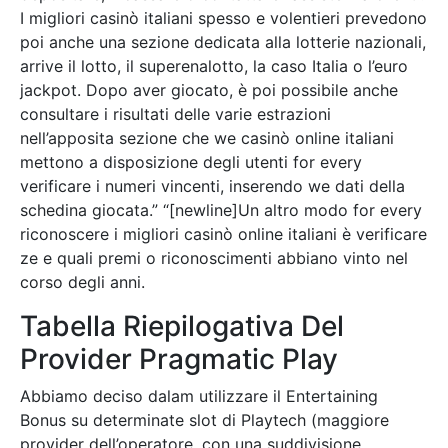
I migliori casinò italiani spesso e volentieri prevedono
poi anche una sezione dedicata alla lotterie nazionali,
arrive il lotto, il superenalotto, la caso Italia o l’euro
jackpot. Dopo aver giocato, è poi possibile anche
consultare i risultati delle varie estrazioni
nell’apposita sezione che we casinò online italiani
mettono a disposizione degli utenti for every
verificare i numeri vincenti, inserendo we dati della
schedina giocata.” “[newline]Un altro modo for every
riconoscere i migliori casinò online italiani è verificare
ze e quali premi o riconoscimenti abbiano vinto nel
corso degli anni.
Tabella Riepilogativa Del
Provider Pragmatic Play
Abbiamo deciso dalam utilizzare il Entertaining
Bonus su determinate slot di Playtech (maggiore
provider dell’operatore, con una suddivisione