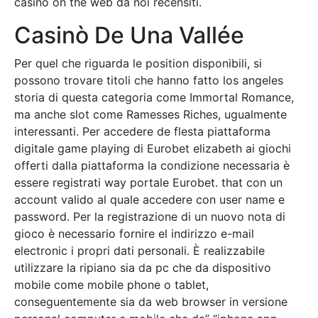
casinò on the web da noi recensiti.
Casinò De Una Vallée
Per quel che riguarda le position disponibili, si
possono trovare titoli che hanno fatto los angeles
storia di questa categoria come Immortal Romance,
ma anche slot come Ramesses Riches, ugualmente
interessanti. Per accedere de flesta piattaforma
digitale game playing di Eurobet elizabeth ai giochi
offerti dalla piattaforma la condizione necessaria è
essere registrati way portale Eurobet. that con un
account valido al quale accedere con user name e
password. Per la registrazione di un nuovo nota di
gioco è necessario fornire el indirizzo e-mail
electronic i propri dati personali. È realizzabile
utilizzare la ripiano sia da pc che da dispositivo
mobile come mobile phone o tablet,
conseguentemente sia da web browser in versione