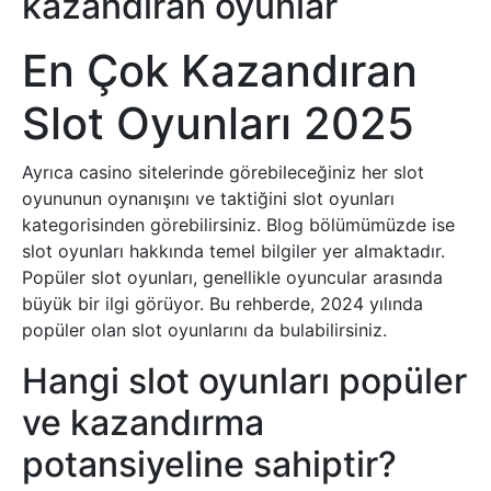
kazandıran oyunlar
En Çok Kazandıran
Slot Oyunları 2025
Ayrıca casino sitelerinde görebileceğiniz her slot
oyununun oynanışını ve taktiğini slot oyunları
kategorisinden görebilirsiniz. Blog bölümümüzde ise
slot oyunları hakkında temel bilgiler yer almaktadır.
Popüler slot oyunları, genellikle oyuncular arasında
büyük bir ilgi görüyor. Bu rehberde, 2024 yılında
popüler olan slot oyunlarını da bulabilirsiniz.
Hangi slot oyunları popüler
ve kazandırma
potansiyeline sahiptir?