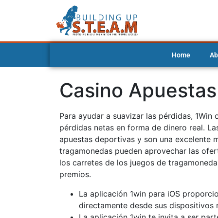
Home
Ab
Casino Apuestas
Para ayudar a suavizar las pérdidas, 1Win
pérdidas netas en forma de dinero real. L
apuestas deportivas y son una excelente m
tragamonedas pueden aprovechar las oferta
los carretes de los juegos de tragamonedas
premios.
La aplicación 1win para iOS proporcio
directamente desde sus dispositivos 
La aplicación 1win te invita a ser pa