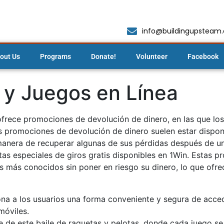
info@buildingupsteam.
out Us
Programs
Donate!
Volunteer
Facebook
 y Juegos en Línea
 ofrece promociones de devolución de dinero, en las que l
as promociones de devolución de dinero suelen estar dispo
anera de recuperar algunas de sus pérdidas después de un
s especiales de giros gratis disponibles en 1Win. Estas p
 más conocidos sin poner en riesgo su dinero, lo que ofre
na a los usuarios una forma conveniente y segura de acced
móviles.
rte de este baile de raquetas y pelotas, donde cada juego s