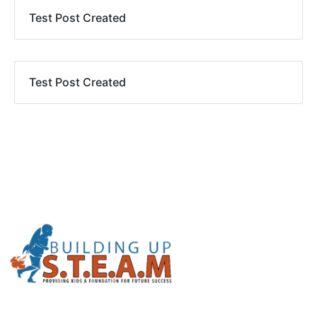
Test Post Created
Test Post Created