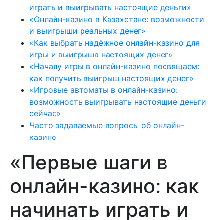
играть и выигрывать настоящие деньги»
«Онлайн-казино в Казахстане: возможности
и выигрыши реальных денег»
«Как выбрать надёжное онлайн-казино для
игры и выигрыша настоящих денег»
«Началу игры в онлайн-казино посвящаем:
как получить выигрыш настоящих денег»
«Игровые автоматы в онлайн-казино:
возможность выигрывать настоящие деньги
сейчас»
Часто задаваемые вопросы об онлайн-
казино
«Первые шаги в
онлайн-казино: как
начинать играть и