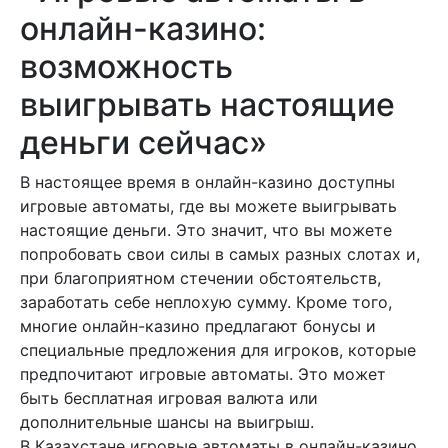
онлайн-казино:
возможность
выигрывать настоящие
деньги сейчас»
В настоящее время в онлайн-казино доступны
игровые автоматы, где вы можете выигрывать
настоящие деньги. Это значит, что вы можете
попробовать свои силы в самых разных слотах и,
при благоприятном стечении обстоятельств,
заработать себе неплохую сумму. Кроме того,
многие онлайн-казино предлагают бонусы и
специальные предложения для игроков, которые
предпочитают игровые автоматы. Это может
быть бесплатная игровая валюта или
дополнительные шансы на выигрыш.
В Казахстане игровые автоматы в онлайн-казино