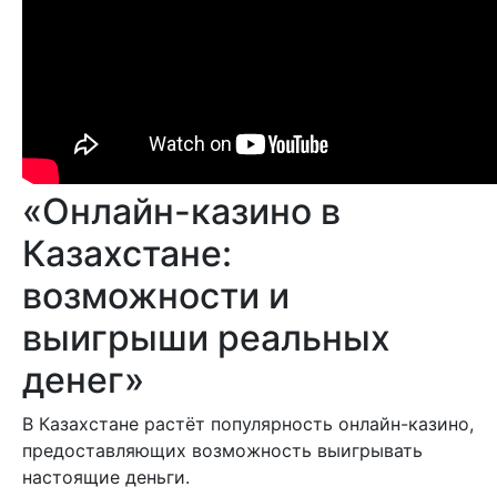
«Онлайн-казино в
Казахстане:
возможности и
выигрыши реальных
денег»
В Казахстане растёт популярность онлайн-казино,
предоставляющих возможность выигрывать
настоящие деньги.