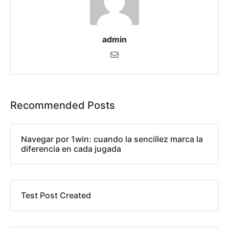
admin
Recommended Posts
Navegar por 1win: cuando la sencillez marca la
diferencia en cada jugada
Test Post Created