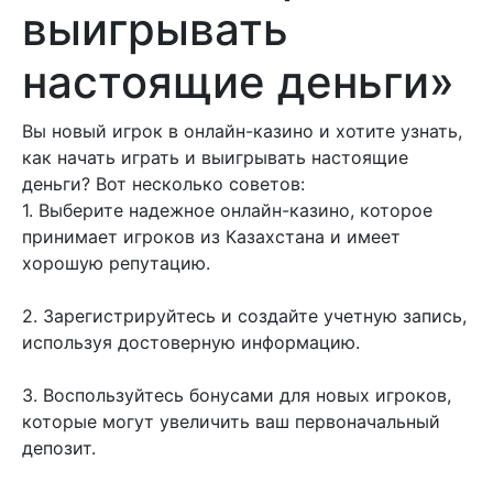
выигрывать
настоящие деньги»
Вы новый игрок в онлайн-казино и хотите узнать,
как начать играть и выигрывать настоящие
деньги? Вот несколько советов:
1. Выберите надежное онлайн-казино, которое
принимает игроков из Казахстана и имеет
хорошую репутацию.
2. Зарегистрируйтесь и создайте учетную запись,
используя достоверную информацию.
3. Воспользуйтесь бонусами для новых игроков,
которые могут увеличить ваш первоначальный
депозит.