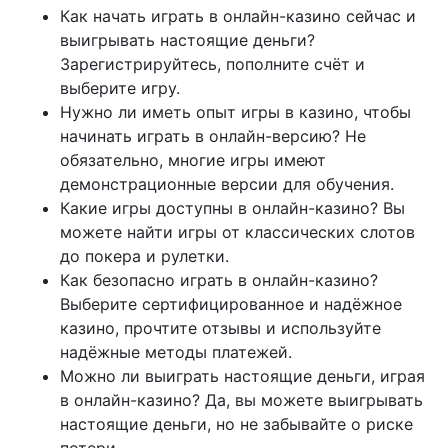
Как начать играть в онлайн-казино сейчас и
выигрывать настоящие деньги?
Зарегистрируйтесь, пополните счёт и
выберите игру.
Нужно ли иметь опыт игры в казино, чтобы
начинать играть в онлайн-версию? Не
обязательно, многие игры имеют
демонстрационные версии для обучения.
Какие игры доступны в онлайн-казино? Вы
можете найти игры от классических слотов
до покера и рулетки.
Как безопасно играть в онлайн-казино?
Выберите сертифицированное и надёжное
казино, прочтите отзывы и используйте
надёжные методы платежей.
Можно ли выиграть настоящие деньги, играя
в онлайн-казино? Да, вы можете выигрывать
настоящие деньги, но не забывайте о риске