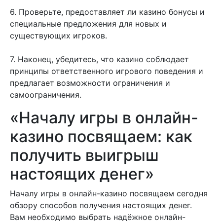
6. Проверьте, предоставляет ли казино бонусы и
специальные предложения для новых и
существующих игроков.
7. Наконец, убедитесь, что казино соблюдает
принципы ответственного игрового поведения и
предлагает возможности ограничения и
самоограничения.
«Началу игры в онлайн-
казино посвящаем: как
получить выигрыш
настоящих денег»
Началу игры в онлайн-казино посвящаем сегодня
обзору способов получения настоящих денег.
Вам необходимо выбрать надёжное онлайн-