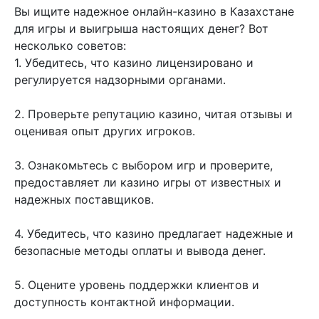
Вы ищите надежное онлайн-казино в Казахстане
для игры и выигрыша настоящих денег? Вот
несколько советов:
1. Убедитесь, что казино лицензировано и
регулируется надзорными органами.
2. Проверьте репутацию казино, читая отзывы и
оценивая опыт других игроков.
3. Ознакомьтесь с выбором игр и проверите,
предоставляет ли казино игры от известных и
надежных поставщиков.
4. Убедитесь, что казино предлагает надежные и
безопасные методы оплаты и вывода денег.
5. Оцените уровень поддержки клиентов и
доступность контактной информации.