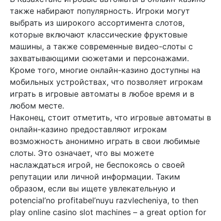
также набирают популярность. Игроки могут
выбрать из широкого ассортимента слотов,
которые включают классические фруктовые
машины, а также современные видео-слоты с
захватывающими сюжетами и персонажами.
Кроме того, многие онлайн-казино доступны на
мобильных устройствах, что позволяет игрокам
играть в игровые автоматы в любое время и в
любом месте.
Наконец, стоит отметить, что игровые автоматы в
онлайн-казино предоставляют игрокам
возможность анонимно играть в свои любимые
слоты. Это означает, что вы можете
наслаждаться игрой, не беспокоясь о своей
репутации или личной информации. Таким
образом, если вы ищете увлекательную и
potencial’no profitabel’nuyu razvlecheniya, to then
play online casino slot machines – a great option for