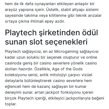
hem de ilk defa oynayanları etkileyen anlaşılır bir
arayüz yapısına içerir. Üstelik, stabil altyapı sistemi
sayesinde takılma veya kilitlenme gibi teknik arızalar
ortaya çıkma ihtimali epey azdır.
Playtech şirketinden ödül
sunan slot seçenekleri
Playtech sağlayıcısı, en az Microgaming sağlayıcısı
kadar uzun soluklu bir seçenek oluşturur ve online
casinoda geniş bir casino severlere yönelik casino
slotları hazırdır. Özellikle, Age of the Gods
koleksiyonu serisi, antik mitolojiyi çarpıcı vizüel
detaylarla bütünleştirerek casino severlere hem
eğlenceli hem de kazanç sağlayan bir kumar
deneyimi sunar. artan jackpot fonksiyonu içeren
birçok Playtech içeriği, etkileyici jackpotlarıyla beğeni
toplar.