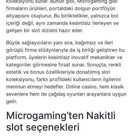
koleksiyonu sunar. Bunun gibi, Microgaming gibi
firmaların ürünleri, portaldaki dolgun portföyün
altyapısını oluşturur. Bu birliktelikler, yalnızca bol
içeriği değil, aynı zamanda kesintisiz ilerleyen ve
gelişen bir slot dizisini hazır eder.
Büyük sağlayıcıların yanı sıra, bağımsız ve ileri
görüşlü firma stüdyolarıyla da iş birliği geliştiren bu
platform, üyelerin kesintisiz inovatif mekanikler ve
kategoriler görmesine fırsat sunar. Sonuçta, renkli
estetik ve bonus özellikleriyle donatılmış slot
koleksiyonu, farklı profildeki kullanıcıların ilgilerini
memnun etmeyi hedefler. Online casino, hem klasik
sevenlere hem de çağdaş oyunları arayanlara uygun
gelir.
Microgaming’ten Nakitli
slot seçenekleri