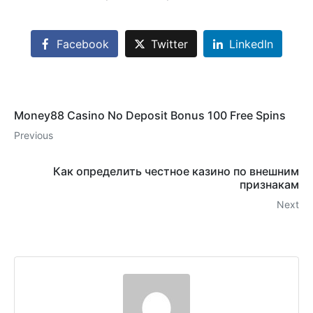
Facebook
Twitter
LinkedIn
Money88 Casino No Deposit Bonus 100 Free Spins
Previous
Как определить честное казино по внешним
признакам
Next