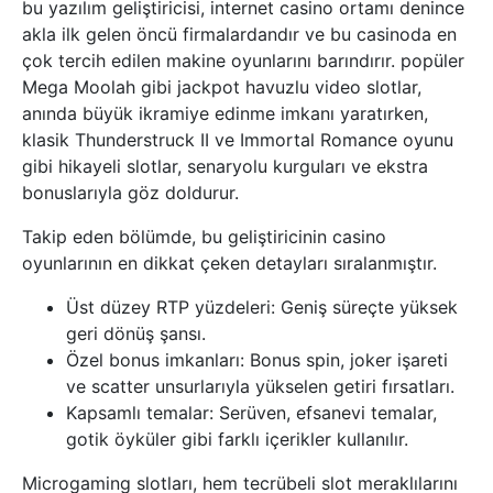
bu yazılım geliştiricisi, internet casino ortamı denince
akla ilk gelen öncü firmalardandır ve bu casinoda en
çok tercih edilen makine oyunlarını barındırır. popüler
Mega Moolah gibi jackpot havuzlu video slotlar,
anında büyük ikramiye edinme imkanı yaratırken,
klasik Thunderstruck II ve Immortal Romance oyunu
gibi hikayeli slotlar, senaryolu kurguları ve ekstra
bonuslarıyla göz doldurur.
Takip eden bölümde, bu geliştiricinin casino
oyunlarının en dikkat çeken detayları sıralanmıştır.
Üst düzey RTP yüzdeleri: Geniş süreçte yüksek
geri dönüş şansı.
Özel bonus imkanları: Bonus spin, joker işareti
ve scatter unsurlarıyla yükselen getiri fırsatları.
Kapsamlı temalar: Serüven, efsanevi temalar,
gotik öyküler gibi farklı içerikler kullanılır.
Microgaming slotları, hem tecrübeli slot meraklılarını