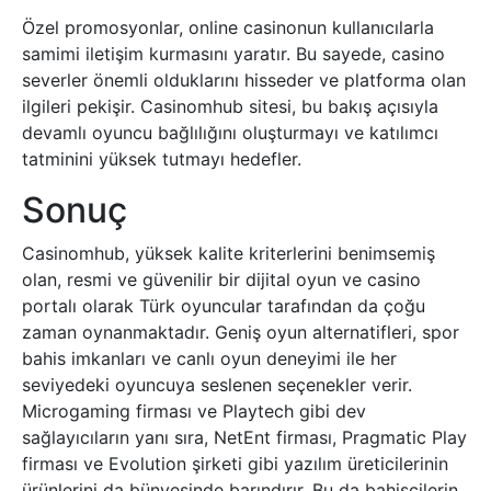
Özel promosyonlar, online casinonun kullanıcılarla
samimi iletişim kurmasını yaratır. Bu sayede, casino
severler önemli olduklarını hisseder ve platforma olan
ilgileri pekişir. Casinomhub sitesi, bu bakış açısıyla
devamlı oyuncu bağlılığını oluşturmayı ve katılımcı
tatminini yüksek tutmayı hedefler.
Sonuç
Casinomhub, yüksek kalite kriterlerini benimsemiş
olan, resmi ve güvenilir bir dijital oyun ve casino
portalı olarak Türk oyuncular tarafından da çoğu
zaman oynanmaktadır. Geniş oyun alternatifleri, spor
bahis imkanları ve canlı oyun deneyimi ile her
seviyedeki oyuncuya seslenen seçenekler verir.
Microgaming firması ve Playtech gibi dev
sağlayıcıların yanı sıra, NetEnt firması, Pragmatic Play
firması ve Evolution şirketi gibi yazılım üreticilerinin
ürünlerini da bünyesinde barındırır. Bu da bahisçilerin