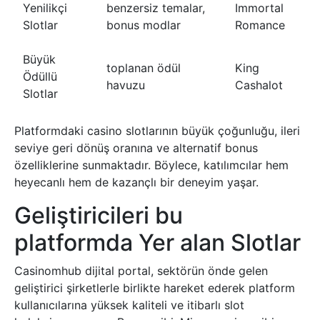
Yenilikçi
benzersiz temalar,
Immortal
Slotlar
bonus modlar
Romance
Büyük
toplanan ödül
King
Ödüllü
havuzu
Cashalot
Slotlar
Platformdaki casino slotlarının büyük çoğunluğu, ileri
seviye geri dönüş oranına ve alternatif bonus
özelliklerine sunmaktadır. Böylece, katılımcılar hem
heyecanlı hem de kazançlı bir deneyim yaşar.
Geliştiricileri bu
platformda Yer alan Slotlar
Casinomhub dijital portal, sektörün önde gelen
geliştirici şirketlerle birlikte hareket ederek platform
kullanıcılarına yüksek kaliteli ve itibarlı slot