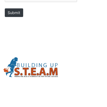
Submit
Email Us