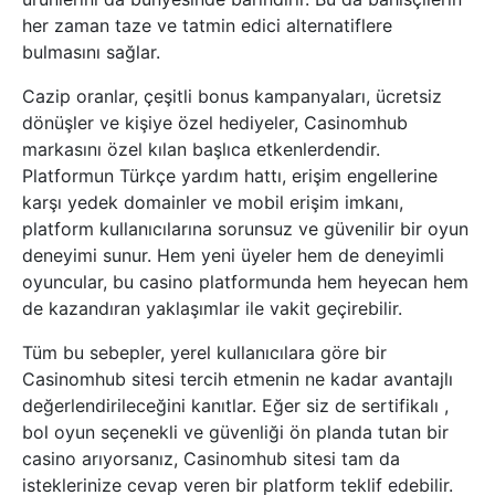
her zaman taze ve tatmin edici alternatiflere
bulmasını sağlar.
Cazip oranlar, çeşitli bonus kampanyaları, ücretsiz
dönüşler ve kişiye özel hediyeler, Casinomhub
markasını özel kılan başlıca etkenlerdendir.
Platformun Türkçe yardım hattı, erişim engellerine
karşı yedek domainler ve mobil erişim imkanı,
platform kullanıcılarına sorunsuz ve güvenilir bir oyun
deneyimi sunur. Hem yeni üyeler hem de deneyimli
oyuncular, bu casino platformunda hem heyecan hem
de kazandıran yaklaşımlar ile vakit geçirebilir.
Tüm bu sebepler, yerel kullanıcılara göre bir
Casinomhub sitesi tercih etmenin ne kadar avantajlı
değerlendirileceğini kanıtlar. Eğer siz de sertifikalı ,
bol oyun seçenekli ve güvenliği ön planda tutan bir
casino arıyorsanız, Casinomhub sitesi tam da
isteklerinize cevap veren bir platform teklif edebilir.