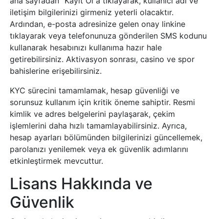
ana sayfadan “Kayıt Ol”a tıklayarak, kullanıcı adı ve
iletişim bilgilerinizi girmeniz yeterli olacaktır.
Ardından, e-posta adresinize gelen onay linkine
tıklayarak veya telefonunuza gönderilen SMS kodunu
kullanarak hesabınızı kullanıma hazır hale
getirebilirsiniz. Aktivasyon sonrası, casino ve spor
bahislerine erişebilirsiniz.
KYC sürecini tamamlamak, hesap güvenliği ve
sorunsuz kullanım için kritik öneme sahiptir. Resmi
kimlik ve adres belgelerini paylaşarak, çekim
işlemlerini daha hızlı tamamlayabilirsiniz. Ayrıca,
hesap ayarları bölümünden bilgilerinizi güncellemek,
parolanızı yenilemek veya ek güvenlik adımlarını
etkinleştirmek mevcuttur.
Lisans Hakkında ve
Güvenlik