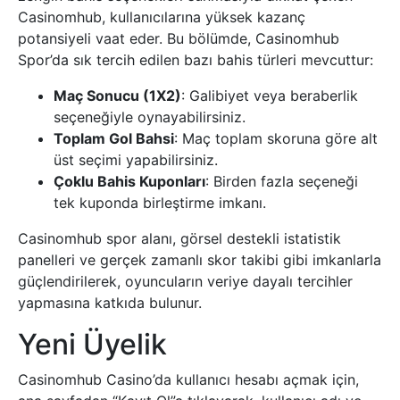
Casinomhub, kullanıcılarına yüksek kazanç
potansiyeli vaat eder. Bu bölümde, Casinomhub
Spor’da sık tercih edilen bazı bahis türleri mevcuttur:
Maç Sonucu (1X2)
: Galibiyet veya beraberlik
seçeneğiyle oynayabilirsiniz.
Toplam Gol Bahsi
: Maç toplam skoruna göre alt
üst seçimi yapabilirsiniz.
Çoklu Bahis Kuponları
: Birden fazla seçeneği
tek kuponda birleştirme imkanı.
Casinomhub spor alanı, görsel destekli istatistik
panelleri ve gerçek zamanlı skor takibi gibi imkanlarla
güçlendirilerek, oyuncuların veriye dayalı tercihler
yapmasına katkıda bulunur.
Yeni Üyelik
Casinomhub Casino’da kullanıcı hesabı açmak için,